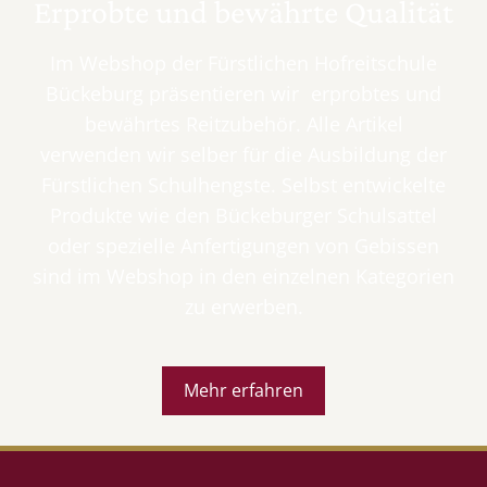
Erprobte und bewährte Qualität
Im Webshop der Fürstlichen Hofreitschule
Bückeburg präsentieren wir erprobtes und
bewährtes Reitzubehör. Alle Artikel
verwenden wir selber für die Ausbildung der
Fürstlichen Schulhengste. Selbst entwickelte
Produkte wie den Bückeburger Schulsattel
oder spezielle Anfertigungen von Gebissen
sind im Webshop in den einzelnen Kategorien
zu erwerben.
Mehr erfahren