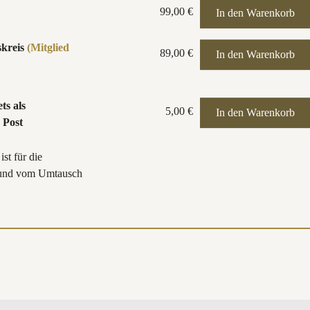
99,00 €
skreis
(Mitglied
89,00 €
ts als
5,00 €
 Post
st für die
 und vom Umtausch