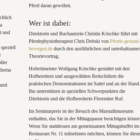
Pferd daran gewöhnt.
chlich
Wer ist dabei:
ma
lt und
Direktorin und Buchautorin Christin Krischke führt mit
h
Pferdephysiotherapeut Chris Debski von
Pferde-gesund-
speziell
bewegen.de
durch den ausführlichen und unterhaltsame
r
Theorievortrag.
ller
Hofreitmeister Wolfgang Krischke gestaltet mit den
rthema
Hofbereitern und ausgewählten Reitschülern die
praktischen Demonstrationen im Sattel und an der Hand
 und
Ihn unterstützen in speziellen Schwerpunkten die
Direktorin und die Hofbereiterin Florentine Ruf.
Im Seminarpreis ist der Besuch des Marstallmuseums
enthalten, das Sie in der Mittagspause besichtigen könne
Wenn Sie stattdessen am gemeinsamen Mittagsbuffet im
Restaurant Nr. 11 teilnehmen möchten, können Sie diese