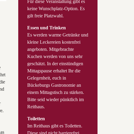
Für diese Veranstaltung gibt es
keine Wunschplatz-Option. Es
gilt freie Platzwahl.
Essen und Trinken
Es werden warme Getränke und
kleine Leckereien kostenfrei
angeboten. Mitgebrachte
Kuchen werden von uns sehr
geschätzt. In der einstündigen
e
Mittagspause erhaltet Ihr die
hrt
Gelegenheit, euch in
die
Bückeburgs Gastronomie an
nd
einem Mittagstisch zu stärken.
Bitte seid wieder pünktlich im
r
Reithaus.
e.
Toiletten
Im Reithaus gibt es Toiletten.
das
Diese sind nicht barrierefrei.