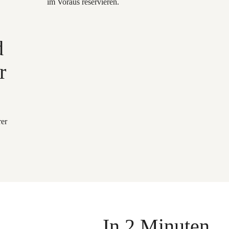
im Voraus reservieren.
d
r
rer
In 2 Minuten